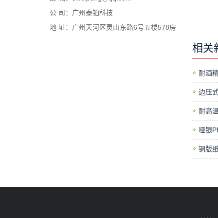
公 司：广州泰铂科技
地 址：广州天河区灵山东路6号五楼578房
相关
耐酒精
边压
耐高
哑银P
铜版