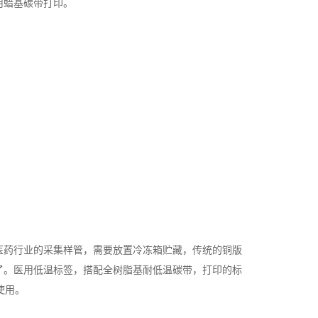
用蜡基碳带打印。
医药行业的采集样管，需要放置冷冻箱贮藏，传统的铜版
了。医用低温标签，搭配全树脂基耐低温碳带，打印的标
使用。