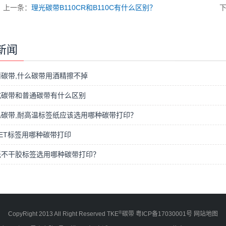
上一条：
理光碳带B110CR和B110C有什么区别？
新闻
碳带,什么碳带用酒精擦不掉
式碳带和普通碳带有什么区别
温碳带,耐高温标签纸应该选用哪种碳带打印？
ET标签用哪种碳带打印
纸不干胶标签选用哪种碳带打印？
®
CopyRight 2013 All Right Reserved TKE
碳带
粤ICP备17030001号
网站地图